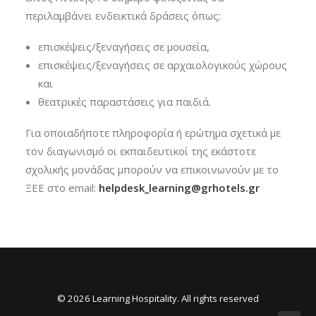
περιλαμβάνει ενδεικτικά δράσεις όπως:
επισκέψεις/ξεναγήσεις σε μουσεία,
επισκέψεις/ξεναγήσεις σε αρχαιολογικούς χώρους
και
θεατρικές παραστάσεις για παιδιά.
Για οποιαδήποτε πληροφορία ή ερώτημα σχετικά με
τον διαγωνισμό οι εκπαιδευτικοί της εκάστοτε
σχολικής μονάδας μπορούν να επικοινωνούν με το
ΞΕΕ στο email:
helpdesk_learning@grhotels.gr
© 2026 Learning Hospitality. All rights reserved