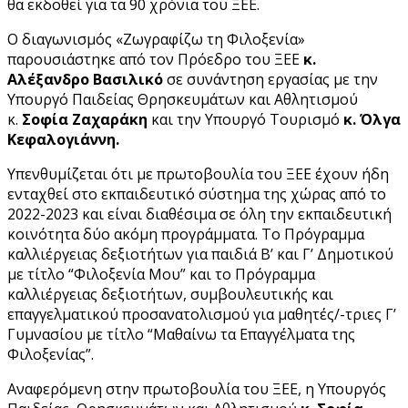
θα εκδοθεί για τα 90 χρόνια του ΞΕΕ.
Ο διαγωνισμός «Ζωγραφίζω τη Φιλοξενία»
παρουσιάστηκε από τον Πρόεδρο του ΞΕΕ
κ.
Αλέξανδρο Βασιλικό
σε συνάντηση εργασίας με την
Υπουργό Παιδείας Θρησκευμάτων και Αθλητισμού
κ.
Σοφία Ζαχαράκη
και την Υπουργό Τουρισμό
κ. Όλγα
Κεφαλογιάννη.
Υπενθυμίζεται ότι με πρωτοβουλία του ΞΕΕ έχουν ήδη
ενταχθεί στο εκπαιδευτικό σύστημα της χώρας από το
2022-2023 και είναι διαθέσιμα σε όλη την εκπαιδευτική
κοινότητα δύο ακόμη προγράμματα. Το Πρόγραμμα
καλλιέργειας δεξιοτήτων για παιδιά Β’ και Γ’ Δημοτικού
με τίτλο “Φιλοξενία Μου” και το Πρόγραμμα
καλλιέργειας δεξιοτήτων, συμβουλευτικής και
επαγγελματικού προσανατολισμού για μαθητές/-τριες Γ’
Γυμνασίου με τίτλο “Μαθαίνω τα Επαγγέλματα της
Φιλοξενίας”.
Αναφερόμενη στην πρωτοβουλία του ΞΕΕ, η Υπουργός