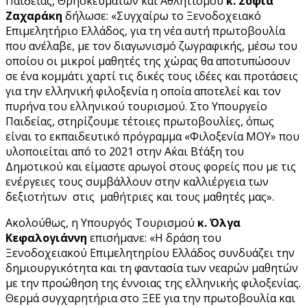
Παιδείας, Θρησκευμάτων και Αθλητισμού
κ. Σοφία
Ζαχαράκη
δήλωσε: «Συγχαίρω το Ξενοδοχειακό
Επιμελητήριο Ελλάδος, για τη νέα αυτή πρωτοβουλία
που ανέλαβε, με τον διαγωνισμό ζωγραφικής, μέσω του
οποίου οι μικροί μαθητές της χώρας θα αποτυπώσουν
σε ένα κομμάτι χαρτί τις δικές τους ιδέες και προτάσεις
για την ελληνική φιλοξενία η οποία αποτελεί και τον
πυρήνα του ελληνικού τουρισμού. Στο Υπουργείο
Παιδείας, στηρίζουμε τέτοιες πρωτοβουλίες, όπως
είναι το εκπαιδευτικό πρόγραμμα «Φιλοξενία ΜΟΥ» που
υλοποιείται από το 2021 στην Α΄και Β΄τάξη του
Δημοτικού και είμαστε αρωγοί στους φορείς που με τις
ενέργειες τους συμβάλλουν στην καλλιέργεια των
δεξιοτήτων στις μαθήτριες και τους μαθητές μας».
Ακολούθως, η Υπουργός Τουρισμού
κ. Όλγα
Κεφαλογιάννη
επισήμανε: «H δράση του
Ξενοδοχειακού Επιμελητηρίου Ελλάδος συνδυάζει την
δημιουργικότητα και τη φαντασία των νεαρών μαθητών
με την προώθηση της έννοιας της ελληνικής φιλοξενίας.
Θερμά συγχαρητήρια στο ΞΕΕ για την πρωτοβουλία και